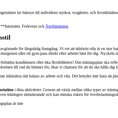
rutiner tar hänsyn till individens styrkor, svagheter, och livsstilsfaktor
n **Intensitet, Frekvens och
Återhämtning
stil
 avgörande för långsiktig framgång. Vi vet att tidsbrist ofta är en stor b
orgonen eller ett gym-pass direkt efter arbetet bäst för dig. Nyckeln är
örbättra konditionen eller öka flexibiliteten? Din träningsplan ska ref
ormen till vad du brinner för, ökar vi chansen för att du ska hålla dig fa
te inkludera rätt balans av arbete och vila. Det betyder inte bara att plan
ariation
i dina aktiviteter. Genom att växla mellan olika typer av trän
även träningen stimulerande och kan minska risken för överbelastningss
ngsplan är inte