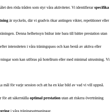
let den röda tråden som styr våra aktiviteter. Vi identifierar
specifika
tning
är nyckeln, där vi gradvis ökar antingen vikter, repetitioner eller
ningen. Denna helhetssyn bidrar inte bara till bättre prestation utan
ter intensiteten i våra träningspass och kan bestå av aktiva eller
övningar som kan utföras på hotellrum eller med minimal utrustning. Vi
ika mål för varje session och att ha en klar bild av vad vi vill uppnå.
 för att säkerställa
optimal prestation
utan att riskera överträning
egring
i våra träningsutmaningar.