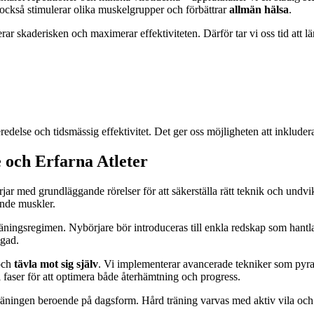
 också stimulerar olika muskelgrupper och förbättrar
allmän hälsa
.
ar skaderisken och maximerar effektiviteten. Därför tar vi oss tid att l
eredelse och tidsmässig effektivitet. Det ger oss möjligheten att inkluder
e och Erfarna Atleter
 börjar med grundläggande rörelser för att säkerställa rätt teknik och u
ande muskler.
räningsregimen. Nybörjare bör introduceras till enkla redskap som hantla
igad.
ch
tävla mot sig själv
. Vi implementerar avancerade tekniker som pyra
 faser för att optimera både återhämtning och progress.
äningen beroende på dagsform. Hård träning varvas med aktiv vila och rö