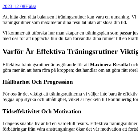
2023-12-08
Hälsa
Att hitta den rätta balansen i träningsrutiner kan vara en utmaning. Vi ve
träningsrutiner som maximerar dina resultat utan att slösa din tid.
Vi kommer att utforska hur man skapar en träningsplan som passar just d
med oss för att upptäcka hur du kan förvandla dina rutiner till en kraftf
Varför Är Effektiva Träningsrutiner Vikti
Effektiva träningsrutiner är avgörande för att
Maximera Resultat
oc
göra mer än att bara röra på kroppen; det handlar om att göra rätt rörel
Hållbarhet Och Progression
För oss är det viktigt att träningsrutinerna vi väljer inte bara är effekt
bygga upp styrka och uthållighet, vilket är nyckeln till kontinuerlig för
Tidseffektivitet Och Motivation
I dagens snabba liv är tid en värdefull resurs. Effektiva träningsrutine
förbättringar från våra ansträngningar ökar det vår motivation att forts