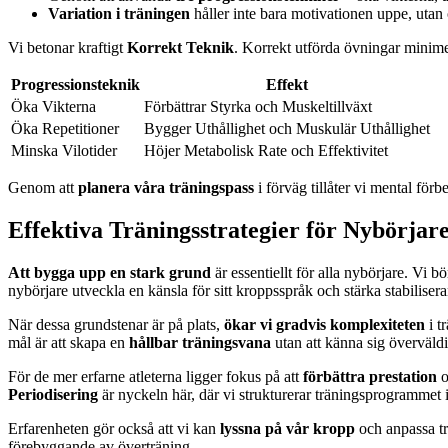
Variation i träningen
håller inte bara motivationen uppe, utan
Vi betonar kraftigt
Korrekt Teknik
. Korrekt utförda övningar minimer
Progressionsteknik
Effekt
Öka Vikterna
Förbättrar Styrka och Muskeltillväxt
Öka Repetitioner
Bygger Uthållighet och Muskulär Uthållighet
Minska Vilotider
Höjer Metabolisk Rate och Effektivitet
Genom att
planera våra träningspass
i förväg tillåter vi mental förb
Effektiva Träningsstrategier för Nybörjar
Att bygga upp en stark grund
är essentiellt för alla nybörjare. Vi
nybörjare utveckla en känsla för sitt kroppsspråk och stärka stabiliser
När dessa grundstenar är på plats,
ökar vi gradvis komplexiteten
i t
mål är att skapa en
hållbar träningsvana
utan att känna sig överväld
För de mer erfarne atleterna ligger fokus på att
förbättra prestation
o
Periodisering
är nyckeln här, där vi strukturerar träningsprogrammet i
Erfarenheten gör också att vi kan
lyssna på vår kropp
och anpassa tr
förebyggande av överträning.