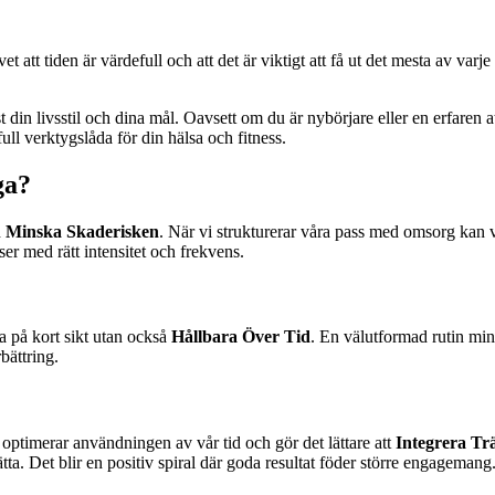
t att tiden är värdefull och att det är viktigt att få ut det mesta av varje
in livsstil och dina mål. Oavsett om du är nybörjare eller en erfaren atle
ull verktygslåda för din hälsa och fitness.
ga?
h
Minska Skaderisken
. När vi strukturerar våra pass med omsorg kan v
ser med rätt intensitet och frekvens.
iva på kort sikt utan också
Hållbara Över Tid
. En välutformad rutin minsk
bättring.
r optimerar användningen av vår tid och gör det lättare att
Integrera Tr
ätta. Det blir en positiv spiral där goda resultat föder större engagemang