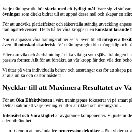
Varje träningsrutin bör
starta med ett tydligt mål
. Vare sig vi sträva
övningar
som direkt bidrar till att uppnå dessa mål och skapar en
rik
För att undvika platåeffekter och säkerställa ständig utveckling anpas
träningsfrekvensen. Detta håller våra kroppar i en
konstant lärande f
När vi anpassar våra träningsrutiner ser vi även till att
integrera flexi
även till
minskad skaderisk
. Vår träningsregim blir mångsidig och hå
Eftersom vila och återhämtning är lika viktiga som själva träningen ha
passiva former. Allt för att försäkra att vår kropp får den vila den behö
Vi tittar på våra individuella behov och anstränger oss för att skapa
pe
är alla unika och därför måste tr
Nycklar till att Maximera Resultatet av V
För att
Öka Effektiviteten
i våra träningspass fokuserar vi på smart 
Detnär säkrar att varje övning vi utför är riktad och meningsfull.
Intensitet och Varaktighet
är avgörande komponenter. Vi justerar dess
eller utbrändhet.
Genom att använda
tre progressionstekniker
– öka vikterna, a