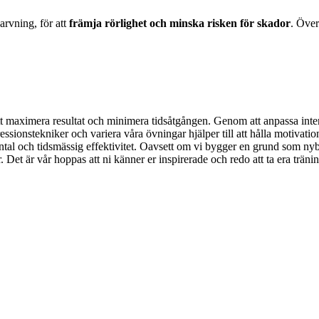
rvning, för att
främja rörlighet och minska risken för skador
. Över
att maximera resultat och minimera tidsåtgången. Genom att anpassa inten
essionstekniker och variera våra övningar hjälper till att hålla motivatio
 och tidsmässig effektivitet. Oavsett om vi bygger en grund som nybörja
 Det är vår hoppas att ni känner er inspirerade och redo att ta era träning