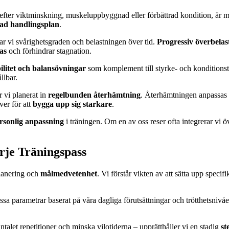
r efter viktminskning, muskeluppbyggnad eller förbättrad kondition, är må
tad handlingsplan
.
sar vi svårighetsgraden och belastningen över tid.
Progressiv överbelas
as
och förhindrar stagnation.
bilitet och balansövningar
som komplement till styrke- och konditionsträ
llbar.
r vi planerat in
regelbunden återhämtning
. Återhämtningen anpassas ef
ver för att
bygga upp sig starkare
.
rsonlig anpassning
i träningen. Om en av oss reser ofta integrerar vi 
arje Träningspass
planering och
målmedvetenhet
. Vi förstår vikten av att sätta upp specif
a parametrar baserat på våra dagliga förutsättningar och trötthetsnivåer
ntalet repetitioner och minska vilotiderna – upprätthåller vi en stadig
st