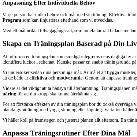
Anpassning Efter Individuella Behov
Varje person har unika behov och mål med sin träning. Effektiva tränings
Program
som kan finjusteras efterhand som vi utvecklas.
Med ett målinriktat tillvägagångssätt, som innefattar rätt balans mella
Skapa en Träningsplan Baserad på Din Livs
Att utforma en träningsplan som smidigt integreras i ens dagliga liv är
identifiera luckor i schemat. Kanske passar en snabb träningsrunda på m
Vi undersöker sedan dina personliga mål. Är målet att bygga muskler, f
att de både är
effektiva
och
motiverande
. Genom att anpassa träningsf
Vidare är det viktigt att ta hänsyn till återhämtning. Träningsplanen mås
näring
för att din kropp ska kunna återhämta sig.
För att förstärka effekten av din träningsplan bör du också överväga
v
blanda gymträning med yoga, simning eller löpning. Variation håller 
Vi håller koll på framstegen och justerar planen allt eftersom. En träni
Anpassa Träningsrutiner Efter Dina Mål