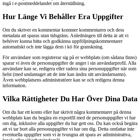
ingå i e-postmeddelandet om återställning.
Hur Länge Vi Behåller Era Uppgifter
Om du skriver en kommentar kommer kommentaren och dess
metadata att sparas utan tidsgräns. Anledningen till detta är att vi
behöver kunna hitta och godkänna uppföljningskommentarer
automatiskt och inte lägga dem i kö för granskning.
För användare som registrerar sig på er webbplats (om sådana finns)
sparar vi även de personuppgifter de anger i sin användarprofil. Alla
användare kan se, redigera eller radera sina personuppgifter när som
helst (med undantaget att de inte kan ändra sitt användarnamn).
Även webbplatsens administratörer kan se och redigera denna
information.
Vilka Rättigheter Du Har Över Dina Data
Om du har ett konto eller har skrivit några kommentarer på denna
webbplats kan du begära en exportfil med de personuppgifter vi har
om dig, inklusive alla uppgifter du har gett oss. Du kan också begära
att vi tar bort alla personuppgifter vi har om dig. Detta omfattar inte
eventuella uppgifter som vi är tvungna att spara av administrativa,