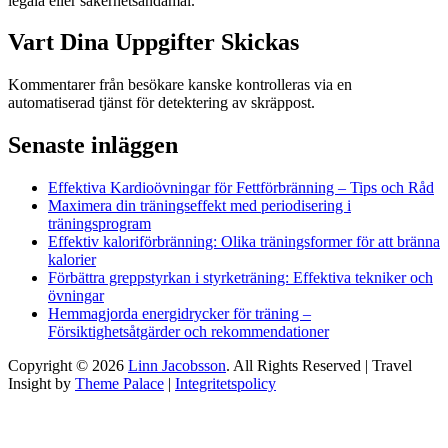
legala eller säkerhetsändamål.
Vart Dina Uppgifter Skickas
Kommentarer från besökare kanske kontrolleras via en
automatiserad tjänst för detektering av skräppost.
Senaste inläggen
Effektiva Kardioövningar för Fettförbränning – Tips och Råd
Maximera din träningseffekt med periodisering i
träningsprogram
Effektiv kaloriförbränning: Olika träningsformer för att bränna
kalorier
Förbättra greppstyrkan i styrketräning: Effektiva tekniker och
övningar
Hemmagjorda energidrycker för träning –
Försiktighetsåtgärder och rekommendationer
Copyright © 2026
Linn Jacobsson
. All Rights Reserved
|
Travel
Insight by
Theme Palace
|
Integritetspolicy